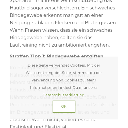
Sportarten mit intensiver Erschütterung das
Hautbild sogar verschlechtern. Ein schwaches
Bindegewebe erkennt man gut an einer
Neigung zu blauen Flecken und Blutergüssen.
Wenn Frauen wissen, dass sie ein schwaches
Bindegewebe haben, sollten sie das
Lauftraining nicht zu ambitioniert angehen.
Straffen Tipp 1: Bindegewebe entgiften
Diese Seite verwendet Cookies. Mit der
Im Bindegewebe sollte sich ein
Weiternutzung der Seite, stimmst du der
Nährstoffreservoir aus Vitaminen und
Verwendung von Cookies zu. Mehr
Mineralstoffen befinden. Sind zu viele
Informationen findest Du in unserer
Schadstoffe vorhanden, wird der
Datenschutzerklärung
.
Nährstoffhaushalt schneller erschöpft. Das
Problem: Sind genügend Nähr- und Vitalstoffe
OK
im Bindegewebe vorhanden, ist es fest und
elastisch. Wenn nicht, verliert es seine
Festigkeit und Elastizität.