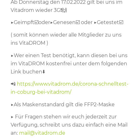
Ab Donnerstag den 17.02.2022 gilt bei uns im
Vitadrom wieder 3G
❗️🙌
▶️
Geimpft
☑️
oder
▶️
Genesen
☑️
oder
▶️
Getestet
☑️
( somit können wieder alle Mitglieder zu uns
ins VitaDROM )
▶️
Wer einen Test benötigt, kann diesen bei uns
im VitaDROM kostenfrei unter dem folgenden
Link buchen
⬇️
📲
https://www.vitadrom.de/corona-schnelltest-
in-coburg-bei-vitadrom/
▶️
Als Maskenstandard gilt die FFP2-Maske
▶️
Für Fragen stehen wir euch jederzeit zur
Verfügung, schreibt uns dazu einfach eine Mail
an:
mail@vitadrom.de