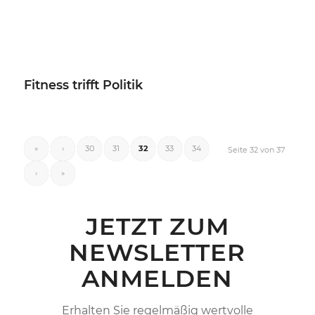
Fitness trifft Politik
«
‹
30
31
32
33
34
Seite 32 von 37
›
»
JETZT ZUM
NEWSLETTER
ANMELDEN
Erhalten Sie regelmäßig wertvolle